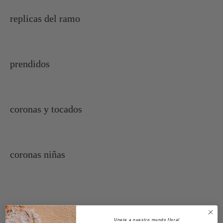
replicas del ramo
prendidos
coronas y tocados
coronas niñas
Unete a nuestro mundo floral