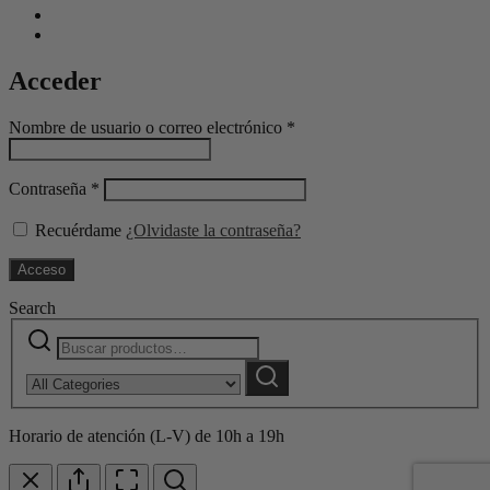
Acceder
Nombre de usuario o correo electrónico
*
Contraseña
*
Recuérdame
¿Olvidaste la contraseña?
Acceso
Search
Buscar
Narrow
por:
by
Buscar
category:
Horario de atención (L-V) de 10h a 19h