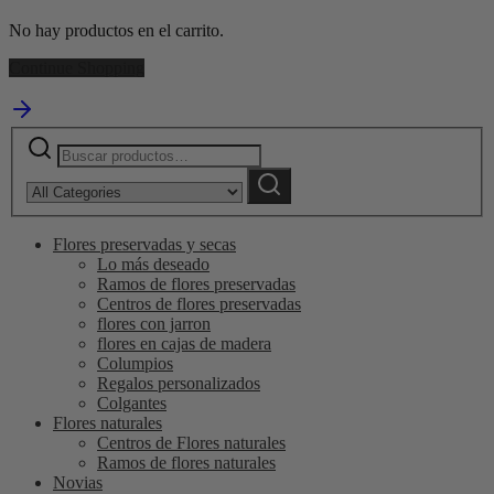
No hay productos en el carrito.
Continue Shopping
Buscar
Narrow
por:
by
Buscar
category:
Flores preservadas y secas
Lo más deseado
Ramos de flores preservadas
Centros de flores preservadas
flores con jarron
flores en cajas de madera
Columpios
Regalos personalizados
Colgantes
Flores naturales
Centros de Flores naturales
Ramos de flores naturales
Novias