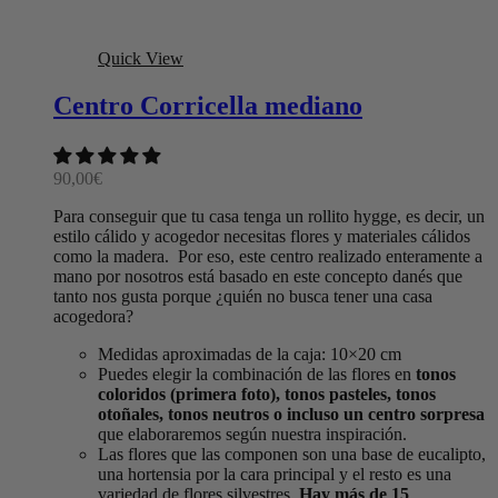
Quick View
Centro Corricella mediano
90,00
€
Para conseguir que tu casa tenga un rollito hygge, es decir, un
estilo cálido y acogedor necesitas flores y materiales cálidos
como la madera. Por eso, este centro realizado enteramente a
mano por nosotros está basado en este concepto danés que
tanto nos gusta porque ¿quién no busca tener una casa
acogedora?
Medidas aproximadas de la caja: 10×20 cm
Puedes elegir la combinación de las flores en
tonos
coloridos (primera foto), tonos pasteles, tonos
otoñales, tonos neutros o incluso un centro sorpresa
que elaboraremos según nuestra inspiración.
Las flores que las componen son una base de eucalipto,
una hortensia por la cara principal y el resto es una
variedad de flores silvestres.
Hay más de 15