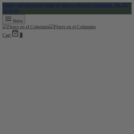
Envío y devoluciones gratis de lunes a viernes a península. Tel. 657
53 12 61
Menu
Cart
0