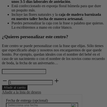
unos 3-5 días laborales de antelación
.
Está confeccionado en esponja floral húmeda para que dure
un poquito más.
Incluye las flores naturales y la
caja de madera barnizada
en nuestro taller hecha de manera artesanal.
Puedes personalizar la caja con la frase o palabra que quieras.
La escribiremos a mano en color blanco.
¿Quieres personalizar este centro?
Este centro se puede personalizar con la frase que elijas. Sólo tienes
que especificarlo abajo y nosotros nos encargaremos de que quede
bonito. Por ejemplo, quedan ideales con el nombre del bebé en el
caso de un nacimiento o con el nombre de los novios como recuerdo
de boda, la fecha de un aniversario…
Centro
de
Añadir al carrito
flores
Añadir a la lista de deseos
naturales
de
Fecha de entrega (opcional)
temporada
cantidad