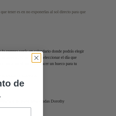
que tener es en no exponerlas al sol directo para que
s la compra verás un calendario donde podrás elegir
 transporte) Si no puedes seleccionar el día que
oramos a ver si podemos hacer un hueco para tu
te adicional. Consúltalo
to de
a