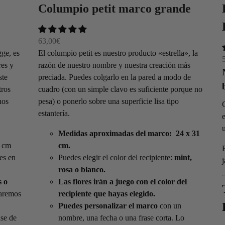
Columpio petit marco grande
63,00
€
gge, es
El columpio petit es nuestro producto «estrella», la
res y
razón de nuestro nombre y nuestra creación más
ste
preciada. Puedes colgarlo en la pared a modo de
tros
cuadro (con un simple clavo es suficiente porque no
nos
pesa) o ponerlo sobre una superficie lisa tipo
estantería.
Medidas aproximadas del marco: 24 x 31
0 cm
cm.
es en
Puedes elegir el color del recipiente:
mint,
rosa o blanco.
s o
Las flores irán a juego con el color del
aremos
recipiente que hayas elegido.
Puedes personalizar el marco
con un
se de
nombre, una fecha o una frase corta. Lo