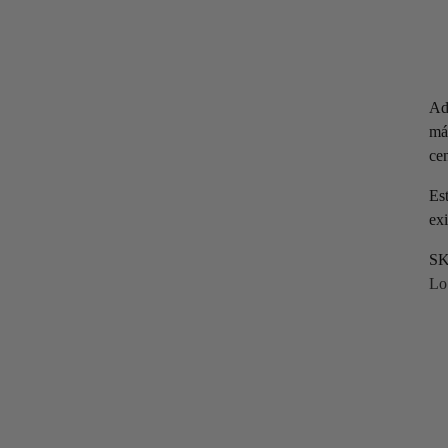
Ade
más
ce
Es
exi
S
Lo