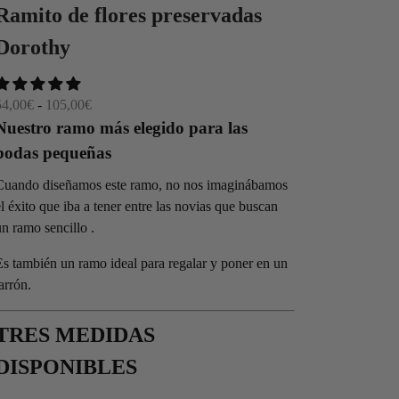
Ramito de flores preservadas
Dorothy
Rango
54,00
€
-
105,00
€
de
Nuestro ramo más elegido para las
precios:
bodas pequeñas
desde
Cuando diseñamos este ramo, no nos imaginábamos
54,00€
el éxito que iba a tener entre las novias que buscan
hasta
un ramo sencillo .
105,00€
Es también un ramo ideal para regalar y poner en un
jarrón.
TRES MEDIDAS
DISPONIBLES