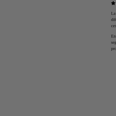
La
dif
ce
En
seg
pr