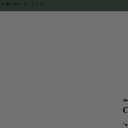
ínsula. Tel. 657 53 12 61
Ini
C
Ou