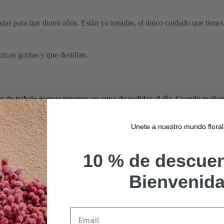
adas
para que duren años. Están ya tratadas, el único cuidado que tienes 
zcan gotitas y que destiñan.
n de trabajo porque tenemos un cupo de pedidos al día. Cuando realice
antes o un día después sobre esa fecha, eso ya depende de la agencia de
o. Pero, no obstante, escríbenos a
info@floresenelcolumpio.com
y val
Unete a nuestro mundo floral
 la entrega para el sábado o una franja horaria en concreto, tiene un cos
10 % de descuen
Bienvenid