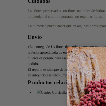
Cuidados
Las flores preservadas son
flores naturales deshidrat
no pierdan el color. Importante:
no regar las flores
.
La humedad puede hacer que en algunas flores apare
Envío
«La entrega de las flores depende de nuestro volume
la fecha aproximada de entrega (puede llegar un día 
quieres es porque para ese día ya lo tenemos complet
pedido.
El reparto es siempre de lunes a viernes, si necesitas
en
info@floresenelcolumpio.com
«
Productos relacionados