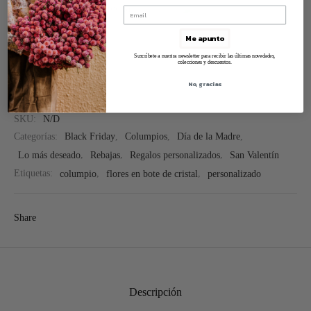
Me apunto
Suscríbete a nuestra newsletter para recibir las últimas novedades,
colecciones y descuentos.
No, gracias
SKU:
N/D
Categorías:
Black Friday
,
Columpios
,
Día de la Madre
,
Lo más deseado
,
Rebajas
,
Regalos personalizados
,
San Valentín
Etiquetas:
columpio
,
flores en bote de cristal
,
personalizado
Share
Descripción