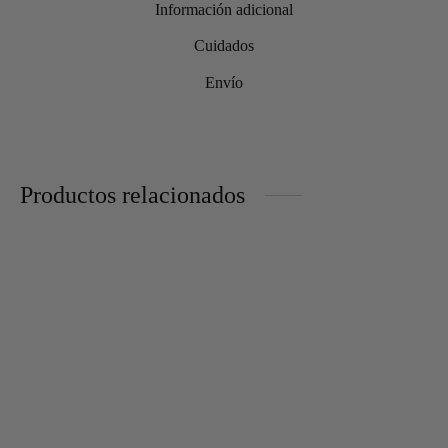
Información adicional
Cuidados
Envío
Productos relacionados
Centro Corricella mediano
Centro Corricella grande
90,00
€
117,00
€