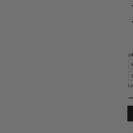
¿q
S
3
Li