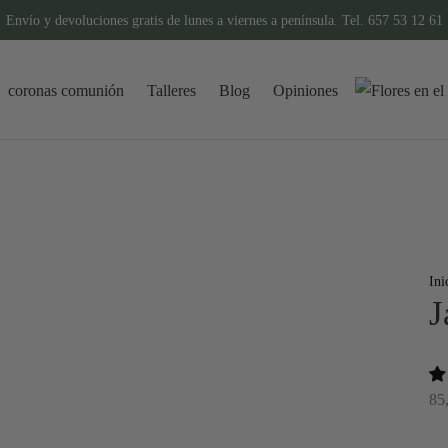
Envío y devoluciones gratis de lunes a viernes a península. Tel. 657 53 12 61
coronas comunión
Talleres
Blog
Opiniones
Ini
J
85