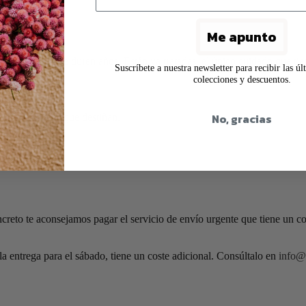
Me apunto
ratadas
para que duren años. Están ya tratadas, el único cuidado que tien
Suscríbete a nuestra newsletter para recibir las ú
res
.
colecciones y descuentos.
No, gracias
zcan gotitas y que destiñan.
ncreto te aconsejamos pagar el servicio de envío urgente que tiene un c
 la entrega para el sábado, tiene un coste adicional. Consúltalo en
info@