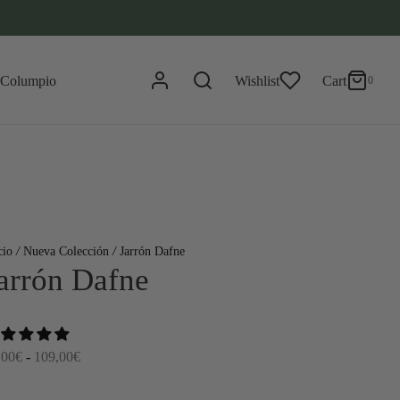
0
Cart
Wishlist
Cart
0
Updating…
No hay productos en el carrito.
Continue Shopping
cio
/
Nueva Colección
/
Jarrón Dafne
arrón Dafne
Rango
,00
€
-
109,00
€
de