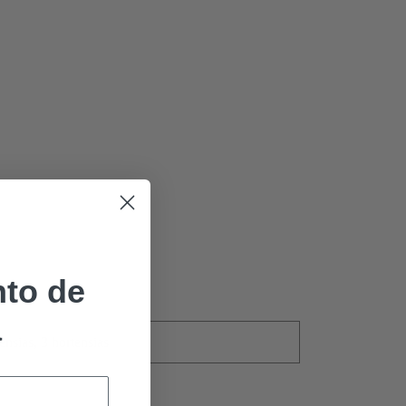
to de
a
ensias, 3 hortensias