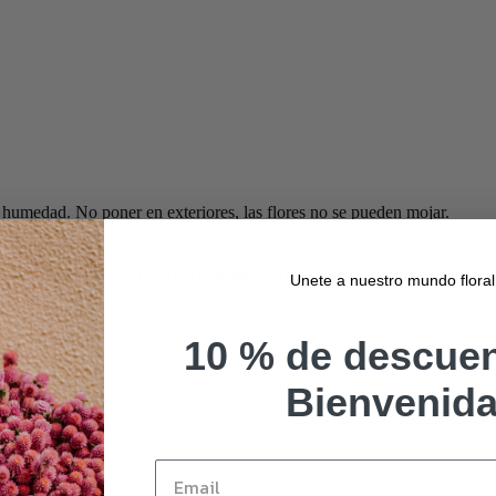
on humedad. No poner en exteriores, las flores no se pueden mojar.
críbenos a info@floresenelcolumpio.com
y te diremos si es posible.
Unete a nuestro mundo floral
10 % de descuen
Bienvenid
Sin hortensias, 1 hortensia, 2 hort