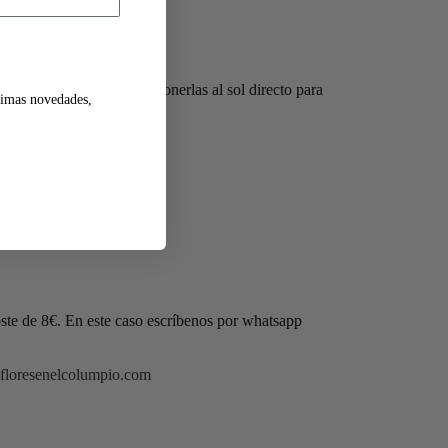
es que tener es en no exponerlas al sol directo para
ltimas novedades,
oste de 8€. En este caso escríbenos por whatsapp
floresenelcolumpio.com