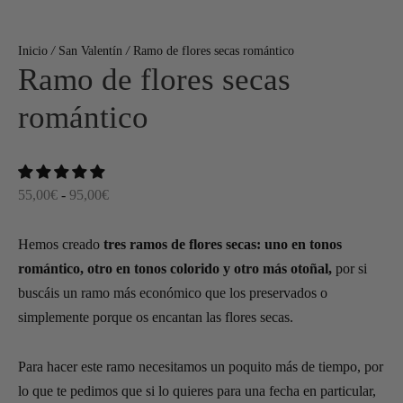
Inicio
/
San Valentín
/
Ramo de flores secas romántico
Ramo de flores secas
romántico
Rango
55,00
€
-
95,00
€
de
precios:
Hemos creado
tres ramos de flores secas: uno en tonos
desde
romántico, otro en tonos colorido y otro más otoñal,
por si
55,00€
buscáis un ramo más económico que los preservados o
hasta
simplemente porque os encantan las flores secas.
95,00€
Para hacer este ramo necesitamos un poquito más de tiempo, por
lo que te pedimos que si lo quieres para una fecha en particular,