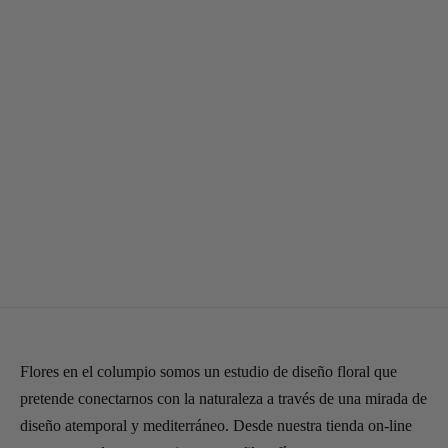
Puedes personalizar el marco
con un nombre, una fecha o una
frase corta. Lo escribiremos a mano en tono blanco.
Incluye las flores preservadas , el jarrón y el marco de madera
barnizada.
El columpio viene envuelto bonito en papel kraft.
Si quieres poner una dedicatoria, la escribiremos a mano en una
tarjeta bonita.
Seleccionar opciones
Flores en el columpio somos un estudio de diseño floral que
pretende conectarnos con la naturaleza a través de una mirada de
diseño atemporal y mediterráneo. Desde nuestra tienda on-line