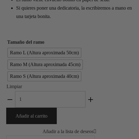
Si quieres poner una dedicatoria, la escribiremos a mano en
una tarjeta bonita.
Tamaño del ramo
Ramo L (Altura aproximada 50cm)
Ramo M (Altura aproximada 45cm)
Ramo S (Altura aproximada 40cm)
Limpiar
Ramo
de
flores
Añadir al carrito
secas
romántico
Añadir a la lista de deseos
cantidad