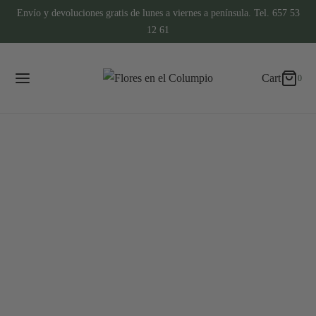
Envío y devoluciones gratis de lunes a viernes a península. Tel. 657 53
0
Cart
12 61
Updating…
Cart
0
No hay productos en el carrito.
Continue Shopping