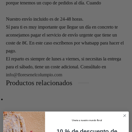
porque tenemos un cupo de pedidos al día. Cuando
Nuestro envío incluido es de 24-48 horas.
Sí para ti es muy importante que llegue un día en concreto te
aconsejamos pagar el servicio de envío urgente que tiene un
coste de 8€. En este caso escríbenos por whatsapp para hacer el
pago.
El reparto es siempre de lunes a viernes, si necesitas la entrega
para el sábado, tiene un coste adicional. Consúltalo en
info@floresenelcolumpio.com
Productos relacionados
Unete a nuestro mundo floral
10 % de descuento de