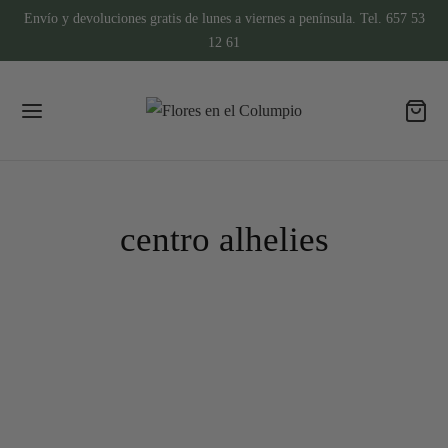
Envío y devoluciones gratis de lunes a viernes a península. Tel. 657 53
12 61
centro alhelies
CENTROS DE FLORES NATURALES
Centro de alhelíes