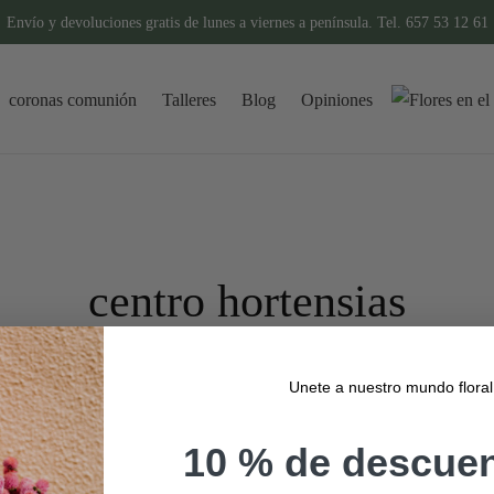
Envío y devoluciones gratis de lunes a viernes a península. Tel. 657 53 12 61
coronas comunión
Talleres
Blog
Opiniones
centro hortensias
Unete a nuestro mundo floral
CENTROS DE FLORES SECAS Y
PRESERVADAS
Flores Johnson´s
10 % de descuen