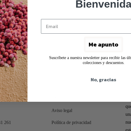
Bienvenid
Me apunto
Suscríbete a nuestra newsletter para recibir las ú
colecciones y descuentos.
No, gracias
Fl
FAQ’s
que
Aviso legal
un
nu
31 261
Política de privacidad
est