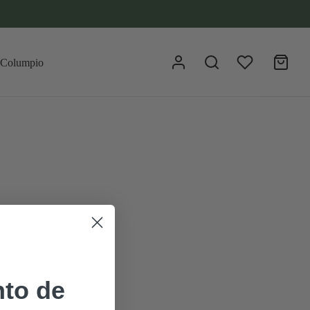
CENTROS DE FLORES SECAS Y
PRESERVADAS
La cajita del amor
to de