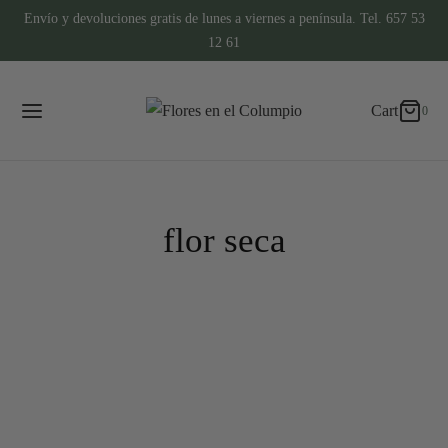
Envío y devoluciones gratis de lunes a viernes a península. Tel. 657 53
0
Cart
12 61
Updating…
Cart
0
No hay productos en el carrito.
Continue Shopping
flor seca
CENTROS DE FLORES SECAS Y PRESERVADAS
DECORACIONES DE BODAS
Detalles florales