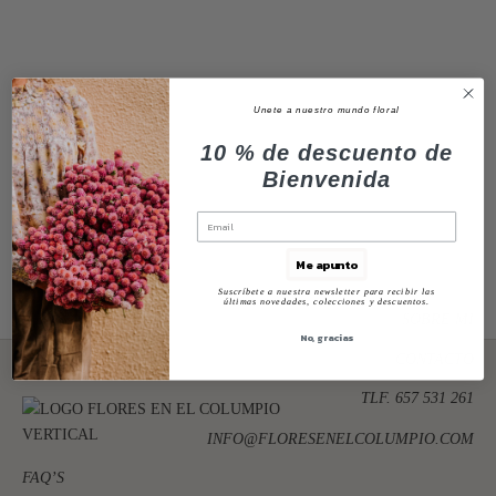
Unete a nuestro mundo floral
10 % de descuento de
Bienvenida
Me apunto
Suscríbete a nuestra newsletter para recibir las
últimas novedades, colecciones y descuentos.
SOBRE MI
No, gracias
CONTACTO
TLF. 657 531 261
INFO@FLORESENELCOLUMPIO.COM
FAQ’S