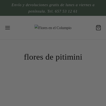
Envío y devoluciones gratis de lunes a viernes a
península. Tel. 657 53 12 61
flores de pitimini
RAMOS DE NOVIA NATURALES
Flores de pitiminí V
RAMOS DE NOVIA NATURALES
Flores de pitimini IV
RAMOS DE NOVIA NATURALES
Flores para Maria Elena