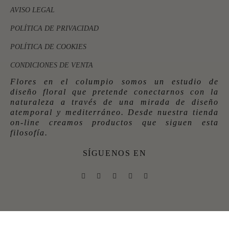
AVISO LEGAL
POLÍTICA DE PRIVACIDAD
POLÍTICA DE COOKIES
CONDICIONES DE VENTA
Flores en el columpio somos un estudio de
diseño floral que pretende conectarnos con la
naturaleza a través de una mirada de diseño
atemporal y mediterráneo. Desde nuestra tienda
on-line creamos productos que siguen esta
filosofía.
SÍGUENOS EN