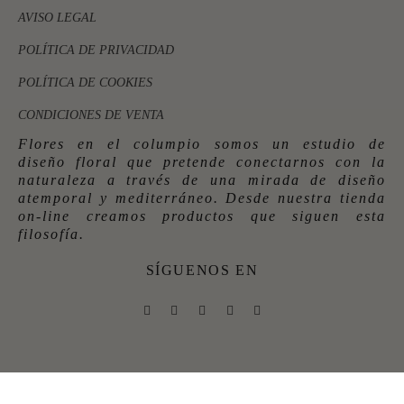
AVISO LEGAL
POLÍTICA DE PRIVACIDAD
POLÍTICA DE COOKIES
CONDICIONES DE VENTA
Flores en el columpio somos un estudio de
diseño floral que pretende conectarnos con la
naturaleza a través de una mirada de diseño
atemporal y mediterráneo. Desde nuestra tienda
on-line creamos productos que siguen esta
filosofía.
SÍGUENOS EN