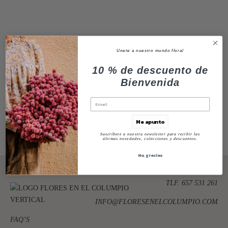
Unete a nuestro mundo floral
10 % de descuento de
Bienvenida
Me apunto
Suscríbete a nuestra newsletter para recibir las
últimas novedades, colecciones y descuentos.
SOBRE MI
No, gracias
CONTACTO
TLF. 657 531 261
INFO@FLORESENELCOLUMPIO.COM
FAQ’S