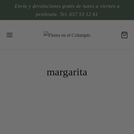
Envío y devoluciones gratis de lunes a viernes a
península. Tel. 657 53 12 61
margarita
RAMOS DE NOVIA NATURALES
Flores para Miriam
CENTROS DE FLORES NATURALES
Un ramo otoñal