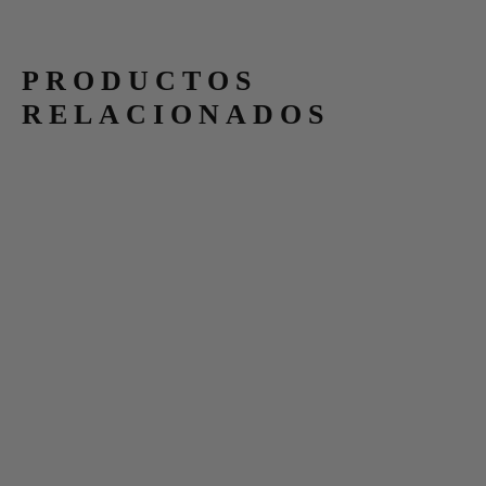
PRODUCTOS
RELACIONADOS
JARRÓN DE
CENTRO
CRISTAL
AREZZO
ANGERS
GRANDE
74,00
€
117,00
€