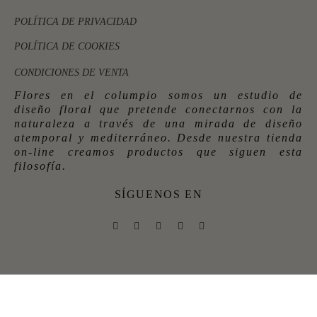
POLÍTICA DE PRIVACIDAD
POLÍTICA DE COOKIES
CONDICIONES DE VENTA
Flores en el columpio somos un estudio de
diseño floral que pretende conectarnos con la
naturaleza a través de una mirada de diseño
atemporal y mediterráneo. Desde nuestra tienda
on-line creamos productos que siguen esta
filosofía.
SÍGUENOS EN