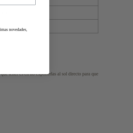
orpresa
ltimas novedades,
que tener es en no exponerlas al sol directo para que