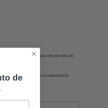
fícil hacer un colgante igual a otro (no todos los
to de
y te decimos si es posible y si varía el precio.
a