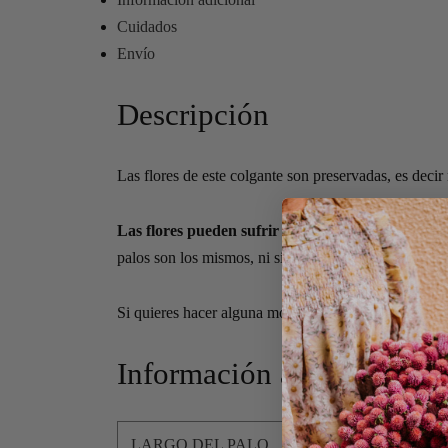
Cuidados
Envío
Descripción
Las flores de este colgante son preservadas, es decir
Las flores pueden sufrir modificaciones
según stoc
palos son los mismos, ni siempre hay las mismas flor
Si quieres hacer alguna modificación importante u o
Información adicional
LARGO DEL PALO