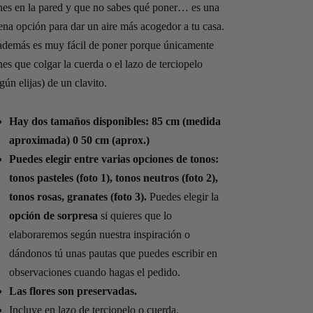
desde
enes en la pared y que no sabes qué poner… es una
90,00€
ena opción para dar un aire más acogedor a tu casa.
hasta
además es muy fácil de poner porque únicamente
120,00€
nes que colgar la cuerda o el lazo de terciopelo
gún elijas) de un clavito.
Hay dos tamaños disponibles: 85 cm (medida
aproximada) 0 50 cm (aprox.)
Puedes elegir entre varias opciones de tonos:
tonos pasteles (foto 1), tonos neutros (foto 2),
tonos rosas, granates (foto 3).
Puedes elegir la
opción de sorpresa
si quieres que lo
elaboraremos según nuestra inspiración o
dándonos tú unas pautas que puedes escribir en
observaciones cuando hagas el pedido.
Las flores son preservadas.
Incluye en lazo de terciopelo o cuerda.