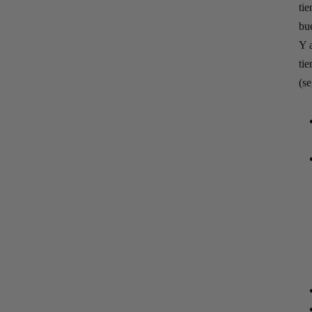
ti
bu
Y 
tie
(se