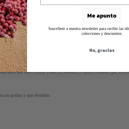
Foto1, Foto 2, Foto 3, Colgante s
Me apunto
Cuerda, Terciopelo
Suscríbete a nuestra newsletter para recibir las ú
colecciones y descuentos.
No, gracias
adas
para que duren años. Están ya tratadas, el único cuidado que tienes 
zcan gotitas y que destiñan.