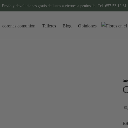
Envío y devoluciones gratis de lunes a viernes a península. Tel. 657 53 12 61
coronas comunión
Talleres
Blog
Opiniones
Ini
C
90
Es