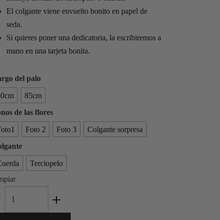
El colgante viene envuelto bonito en papel de
seda.
Si quieres poner una dedicatoria, la escribiremos a
mano en una tarjeta bonita.
rgo del palo
50cm
85cm
nos de las flores
Foto1
Foto 2
Foto 3
Colgante sorpresa
lgante
Cuerda
Terciopelo
mpiar
Colgante
Arhus
cantidad