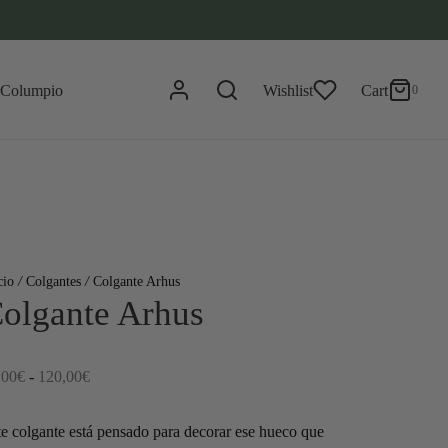
0
Cart
Wishlist
Cart
0
Updating…
No hay productos en el carrito.
Continue Shopping
cio
/
Colgantes
/
Colgante Arhus
olgante Arhus
Rango
,00
€
-
120,00
€
de
precios:
te colgante está pensado para decorar ese hueco que