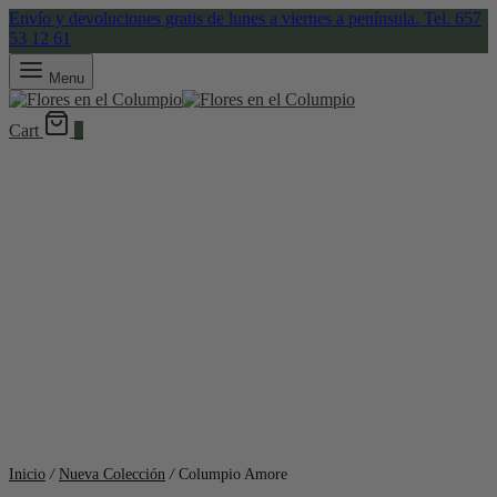
Envío y devoluciones gratis de lunes a viernes a península. Tel. 657
53 12 61
Menu
Cart
0
Inicio
/
Nueva Colección
/
Columpio Amore