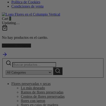
Política de Cookies
Condiciones de venta
Cart
0
Updating…
No hay productos en el carrito.
Continue Shopping
Buscar
Narrow
por:
by
Buscar
category:
Flores preservadas y secas
Lo más deseado
Ramos de flores preservadas
Centros de flores preservadas
flores con jarron
flores en cajas de madera