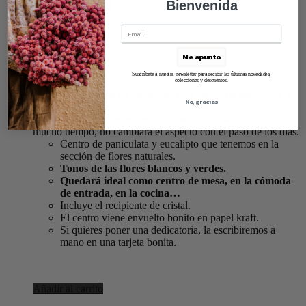
Jarrón Lea
Bienvenida
115,00
€
Me apunto
El jarrón Lea,
Suscríbete a nuestra newsletter para recibir las últimas novedades,
colecciones y descuentos.
Esta es una versión en preservado del centro de paniculata y
No, gracias
eucalipto que tenemos en la sección de flores naturales.
La diferencia es que este estará intacto, tal cual, durante
mucho tiempo, no cambiará el aspecto con el paso de los días.
Centro de paniculata y eucalipto que tenemos en la
sección de flores naturales.
Tonos de las flores blancos y verdes.
Quedará ideal como centro de mesa, en la cómoda
de entrada, en la cocina…
Incluye el recipiente de cristal.
El centro viene envuelto bonito en papel kraft.
Si quieres poner una dedicatoria, la escribiremos a
mano en una tarjeta bonita.
Añadir al carrito