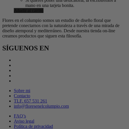
Si quieres poner una dedicatoria, la escribiremos a
mano en una tarjeta bonita.
Añadir al carrito
Flores en el columpio somos un estudio de diseño floral que
pretende conectarnos con la naturaleza a través de una mirada de
diseño atemporal y mediterráneo. Desde nuestra tienda on-line
creamos productos que siguen esta filosofía.
SÍGUENOS EN
Sobre mi
Contacto
TLF. 657 531 261
info@floresenelcolumpio.com
FAQ’s
Aviso legal
Política de privacidad