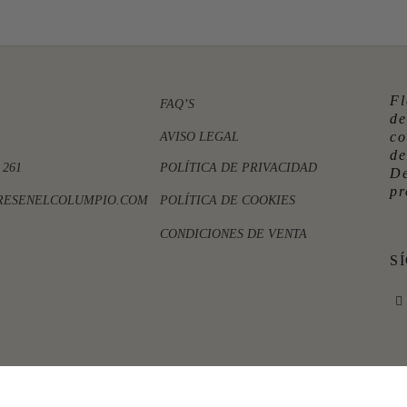
Fl
FAQ’S
de
co
AVISO LEGAL
d
 261
POLÍTICA DE PRIVACIDAD
D
pr
RESENELCOLUMPIO.COM
POLÍTICA DE COOKIES
CONDICIONES DE VENTA
S