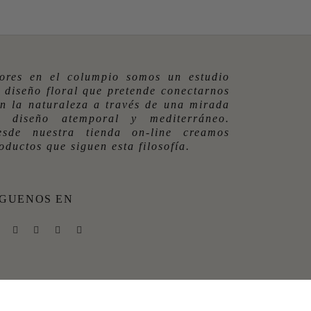
ores en el columpio somos un estudio
 diseño floral que pretende conectarnos
n la naturaleza a través de una mirada
e diseño atemporal y mediterráneo.
esde nuestra tienda on-line creamos
oductos que siguen esta filosofía.
ÍGUENOS EN