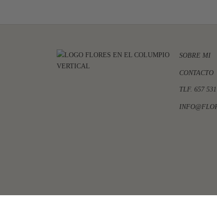
SOBRE MI
CONTACTO
TLF. 657 531
INFO@FLO