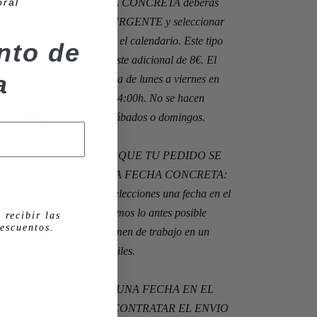
oral
nto de
a
 recibir las
escuentos.