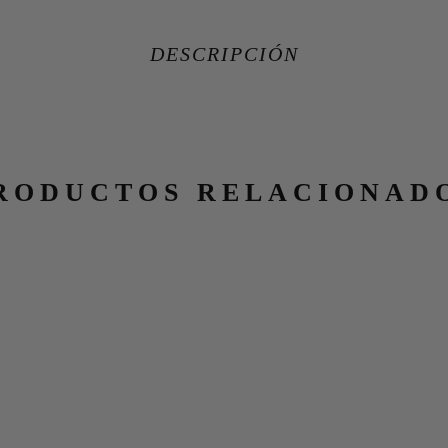
DESCRIPCIÓN
RODUCTOS RELACIONAD
CORONA MORSIAN
C
150,00
€
Añadir al carrito
Aña