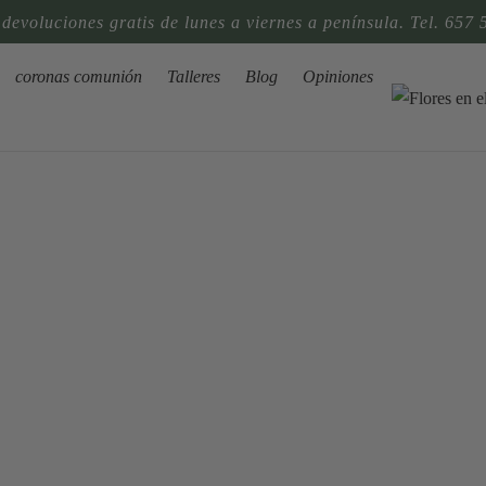
 devoluciones gratis de lunes a viernes a península. Tel. 657 
coronas comunión
Talleres
Blog
Opiniones