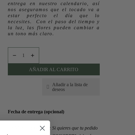
entrega en nuestro calendario, así
nos aseguramos que el tocado va a
estar perfecto el día que lo
necesites. Con el paso del tiempo y
la luz, las flores pueden cambiar a
un tono más claro.
AÑADIR AL CARRITO
Añadir a la lista de
deseos
Fecha de entrega (opcional)