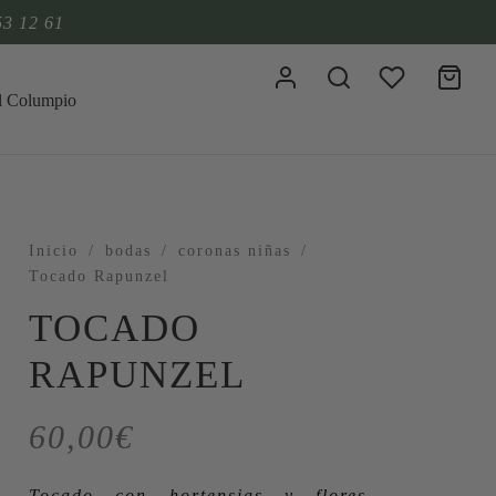
53 12 61
Inicio
/
bodas
/
coronas niñas
/
Tocado Rapunzel
TOCADO
RAPUNZEL
60,00
€
Tocado con hortensias y flores