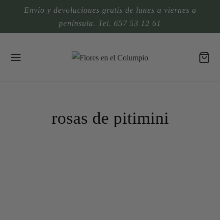
Envío y devoluciones gratis de lunes a viernes a
península. Tel. 657 53 12 61
rosas de pitimini
DECORACIONES DE BODAS
NOVIAS FLORES EN EL COLUMPIO
RAMOS DE NOVIA PRESERVADOS
Una boda rustic chic
RAMOS DE NOVIA NATURALES
Mis ramos de novia favoritos de 2015
RAMOS DE NOVIA NATURALES
Flores para Cristina