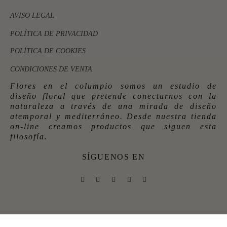
AVISO LEGAL
POLÍTICA DE PRIVACIDAD
POLÍTICA DE COOKIES
CONDICIONES DE VENTA
Flores en el columpio somos un estudio de
diseño floral que pretende conectarnos con la
naturaleza a través de una mirada de diseño
atemporal y mediterráneo. Desde nuestra tienda
on-line creamos productos que siguen esta
filosofía.
SÍGUENOS EN