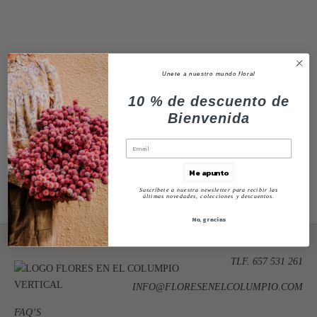
RAMOS DE NOVIA NATURALES
Ramo de novia de eucalipto
RAMOS DE NOVIA NATURALES
Flores para Natalia
Unete a nuestro mundo floral
10 % de descuento de
Bienvenida
Me apunto
Suscríbete a nuestra newsletter para recibir las
últimas novedades, colecciones y descuentos.
SOBRE MI
No, gracias
CONTACTO
TLF. 657 531 261
INFO@FLORESENELCOLUMPIO.COM
FAQ’S