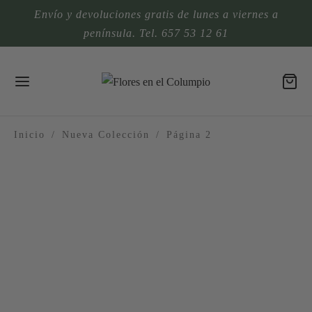
Envío y devoluciones gratis de lunes a viernes a
península. Tel. 657 53 12 61
Inicio
/
Nueva Colección
/
Página 2
Jarrón Saba
Jarrón Lea
175,00
€
115,00
€