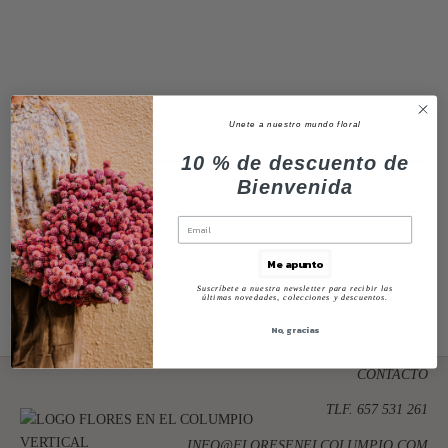
Columpio Amore
Jarrón Siemprevivas
63,00
€
65,00
€
Unete a nuestro mundo floral
10 % de descuento de
Bienvenida
Load More
Me apunto
Suscríbete a nuestra newsletter para recibir las
últimas novedades, colecciones y descuentos.
No, gracias
SOBRE MI
CONTACTO
TLF. 657 531 261
INFO@FLORESENELCOLUMPIO.COM