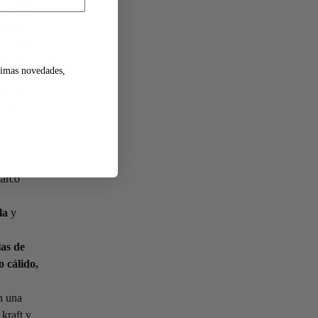
ro muy
lores
 de un
ho de
ltimas novedades,
puedes
odo de
clavo es
sa) o
icie lisa
marco
la
y
las de
 cálido,
n una
 kraft y