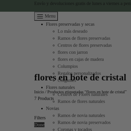
Envío y devoluciones gratis de lunes a viernes a pen
Menu
Flores preservadas y secas
Lo más deseado
Ramos de flores preservadas
Centros de flores preservadas
flores con jarron
flores en cajas de madera
Columpios
Regalos personalizados
flores en bote de cristal
Colgantes
Flores naturales
Inicio
/
Productos etiquetados “flores en bote de cristal”
Centros de Flores naturales
7 Products
Ramos de flores naturales
Novias
Ramos de novia naturales
Filters
Ramos de novia preservados
Done
Coronas y tocados