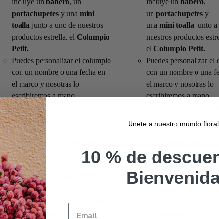
incluye un
babero
, un
incluye un
babero
,
portachupetes
y una
mini
un
portachupetes
y
toalla
junto a uno de nuestros
una
mini
toalla
junto a
productos estrella, el
Columpio
nuestros productos estre
Petit.
el
Columpio Petit.
Puedes personalizar el columpio
Puedes personalizar el
con un nombre o una fecha en
con un nombre o una f
el marco y nosotras lo
el marco y nosotras lo
escribiremos a mano.
escribiremos a mano.
Marco de madera medidas
Marco de madera medi
aproximadas: 20×24 cm
aproximadas: 20×24 c
Unete a nuestro mundo floral
Las flores son preservadas,
Las flores son preser
duran años y no hace falta
duran años y no hace 
10 % de descuen
regarlas.
regarlas.
El centro de flores está diseñado
El centro de flores está
Bienvenid
a juego con el estampado de la
a juego con el estampad
tela, en tonos rosas, naranjas,
tela en tonos blancos, a
blancos y verdes. Lleva flores
y azules.
silvestres y eucalipto.
El
columpio
petit
es un