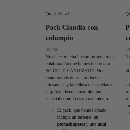
Quick View
Qu
Pack Claudia con
P
columpio
c
80,00
€
80
Nos hace mucha ilusión presentaros la
No
colaboración que hemos hecho con
co
SO CUTE HANDMADE. Nos
S
enamoramos de sus productos
en
artesanales y la belleza de sus telas y
ar
surgió la idea de crear algo tan
su
especial como lo es un nacimiento.
su
un
El pack que hemos creado
na
incluye un
babero
, un
portachupetes
y una
mini