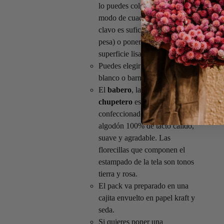
lo puedes colgar en la pared a
modo de cuadro (con un simple
clavo es suficiente porque no
pesa) o ponerlo sobre una
superficie lisa tipo estantería.
Puedes elegir entre el marco
blanco o barnizado.
El
babero
, la
mini toalla
y el
chupetero
están
confeccionados con telas de
algodón 100% de tacto cálido,
suave y agradable. Las
florecillas que componen el
estampado de la tela son tonos
tierra y rosa.
El pack va preparado en una
cajita envuelto en papel kraft y
seda.
Si quieres poner una