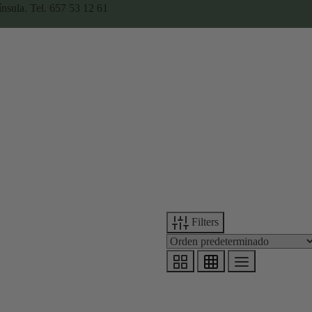
ínsula. Tel. 657 53 12 61
Filters