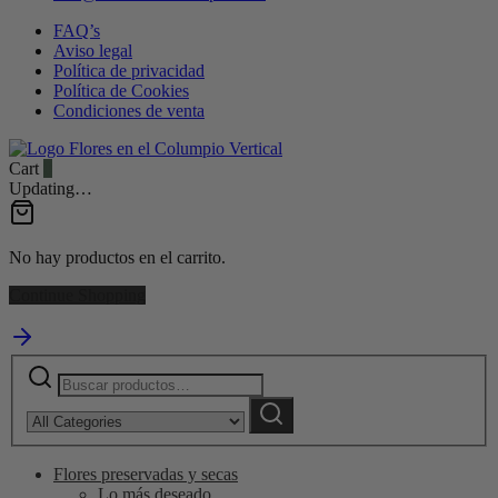
FAQ’s
Aviso legal
Política de privacidad
Política de Cookies
Condiciones de venta
Cart
0
Updating…
No hay productos en el carrito.
Continue Shopping
Buscar
Narrow
por:
by
Buscar
category:
Flores preservadas y secas
Lo más deseado