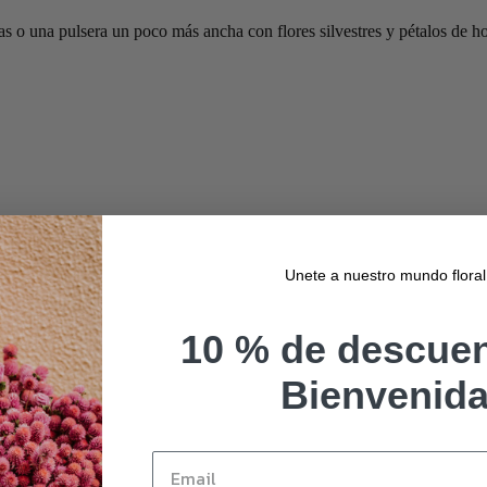
s o una pulsera un poco más ancha con flores silvestres y pétalos de ho
Unete a nuestro mundo floral
10 % de descuen
Bienvenid