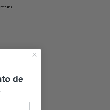
rtensias.
to de
a