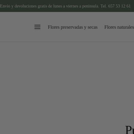
Envío y devoluciones gratis de lunes a viernes a península. Tel. 657 53 12 61
Flores preservadas y secas
Flores naturales
P