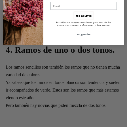
Me apunto
Suscríbete a nuestra newsletter para recibir las
últimas novedades, colecciones y descuentos.
No, gracias
4. Ramos de uno o dos tonos.
Los ramos sencillos son también los ramos que no tienen mucha
variedad de colores.
Ya sabéis que los ramos en tonos blancos son tendencia y suelen
ir acompañados de verde. Estos son los ramos que más estamos
viendo este año.
Pero también hay novias que piden mezcla de dos tonos.