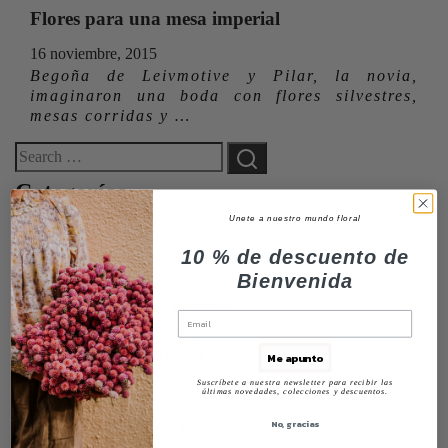
Flores para una mesa imperial
16 noviembre, 2015
Begoña de Leivmotive y Pilar, la novia,
imaginaron una boda con flores silvestres,
mesas corridas y …
Categorías
Unete a nuestro mundo floral
Centros de flores naturales
10 % de descuento de
Centros de flores secas y preservadas
Bienvenida
Columpios
Coronas de flores y tocados
Datos curiosos sobre flores
Decoraciones de bodas
Me apunto
Flores en el columpio
Suscríbete a nuestra newsletter para recibir las
últimas novedades, colecciones y descuentos.
Ideas de regalos
No, gracias
Ideas para decorar tu casa