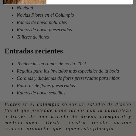
Ideas para elegir tu ramo de novia
Navidad
Novias Flores en el Columpio
Ramos de novia naturales
Ramos de novia preservados
Talleres de flores
Entradas recientes
Tendencias en ramos de novia 2024
Regalos para los invitados más especiales de tu boda
Coronas y diademas de flores preservadas para niñas
Pulseras de flores preservadas
Ramos de novia sencillos
Flores en el columpio somos un estudio de diseño
floral que pretende conectarnos con la naturaleza
a través de una mirada de diseño atemporal y
mediterráneo. Desde nuestra tienda on-line
creamos productos que siguen esta filosofía.