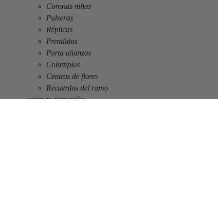
Coronas niñas
Pulseras
Réplicas
Prendidos
Porta alianzas
Columpios
Centros de flores
Recuerdos del ramo
coronas comunión
Talleres
Blog
Opiniones