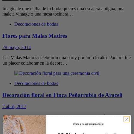
Imagínate que el día de tu boda quieres una escalera antigua, una
maleta vintage o una mesa tocinera…
Decoraciones de bodas
Flores para Malas Madres
28 mayo, 2014
Las Malas Madres celebraron una party por todo lo alto. Para mi fue
un placer colaborar en la decora…
Decoraciones de bodas
Decoración floral en Finca Peñarrubia de Araceli
7 abril, 2017
En San Agustin de Guadalix (Madrid) se casaron Rocío y Nacho en
una boda preciosa donde decoramos un…
Unete a nuestro mundo floral