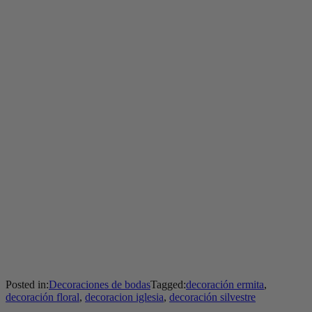
Posted in:
Decoraciones de bodas
Tagged:
decoración ermita
,
decoración floral
,
decoracion iglesia
,
decoración silvestre