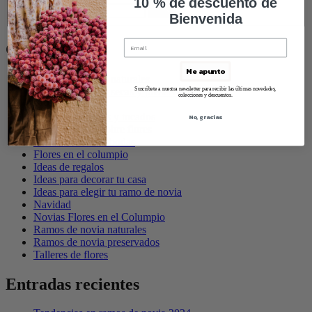
10 % de descuento de
Bienvenida
Categorías
Me apunto
Centros de flores naturales
Centros de flores secas y preservadas
Suscríbete a nuestra newsletter para recibir las últimas novedades,
colecciones y descuentos.
Columpios
Coronas de flores y tocados
No, gracias
Datos curiosos sobre flores
Decoraciones de bodas
Flores en el columpio
Ideas de regalos
Ideas para decorar tu casa
Ideas para elegir tu ramo de novia
Navidad
Novias Flores en el Columpio
Ramos de novia naturales
Ramos de novia preservados
Talleres de flores
Entradas recientes