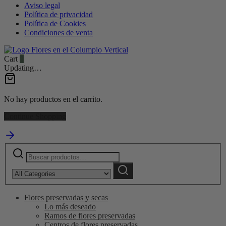
Aviso legal
Política de privacidad
Política de Cookies
Condiciones de venta
Cart
0
Updating…
No hay productos en el carrito.
Continue Shopping
Buscar
Narrow
por:
by
Buscar
category:
Flores preservadas y secas
Lo más deseado
Ramos de flores preservadas
Centros de flores preservadas