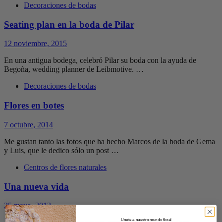
Decoraciones de bodas
Seating plan en la boda de Pilar
12 noviembre, 2015
En una antigua bodega, celebró Pilar su boda con la ayuda de
Begoña, wedding planner de Leibmotive. …
Decoraciones de bodas
Flores en botes
7 octubre, 2014
Me gustan tanto las fotos que ha hecho Marcos de la boda de Gema
y Luis, que le dedico sólo un post …
Centros de flores naturales
Una nueva vida
25 mayo, 2012
Unete a nuestro mundo floral