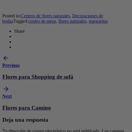
Posted in:
Centros de flores naturales
,
Decoraciones de
bodas
Tagged:
centro de mesa
,
flores naturales
,
margaritas
Share
Previous
Flores para Shopping de sofá
Next
Flores para Camino
Deja una respuesta
Tu dirección de correo electrónico no será publicada.
Los campos