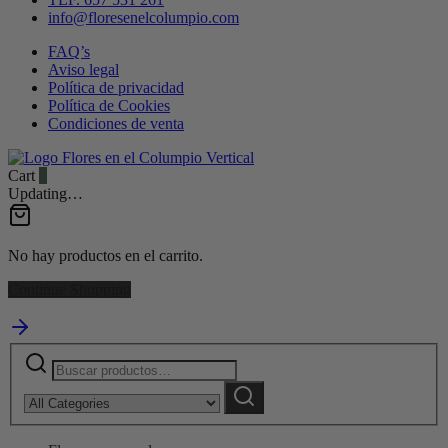
info@floresenelcolumpio.com
FAQ’s
Aviso legal
Política de privacidad
Política de Cookies
Condiciones de venta
Cart
0
Updating…
No hay productos en el carrito.
Continue Shopping
Buscar
Narrow
por:
by
Buscar
category: