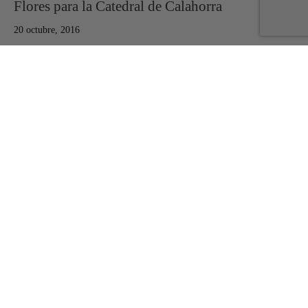
Flores para la Catedral de Calahorra
20 octubre, 2016
Decorar con flores una catedral es complicado por el espacio tan
grande, pero a la vez es muy gratif…
DECORACIONES DE BODAS
Flores para la casa de Margarita
28 octubre, 2012
Margarita quiso sorprender a su marido y su hija llenando la casa
de flores para celebrar sus cumple…