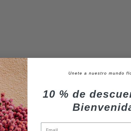
Unete a nuestro mundo fl
10 % de descue
Bienvenid