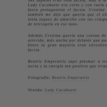
Sus zapatos eran rosa fucsia, muy a la
Lady Cacahuete era corto y con vuelo 
fuera protagonista el fucsia. Cristin
también me dijo que quería que el ol
tenía toques de amarillo con las crasp
de terciopelo en ese tono.
Además Cristina quería una corona de 
atrevida, más ancha por delante que po
flores la gran mayoría eran silvestr
fucsia.
Beatriz Emperatriz supo plasmar a tr
novia y la energía tan positiva que irra
Fotografía:
Beatriz Emperatriz
Vestido:
Lady Cacahuete