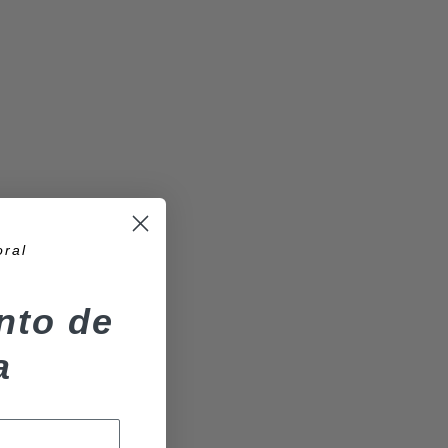
oral
nto de
a