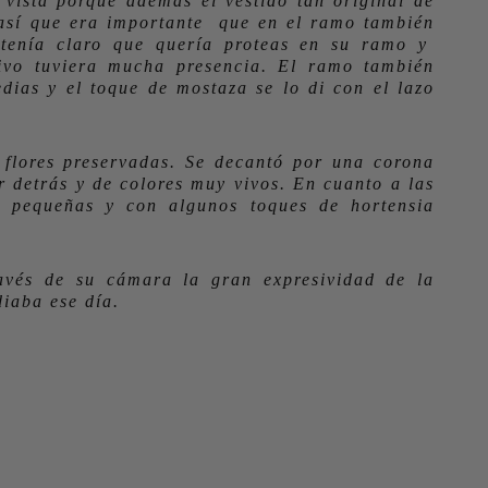
 vista porque además el vestido tan original de
así que era importante que en el ramo también
a tenía claro que quería proteas en su ramo y
ivo tuviera mucha presencia. El ramo también
edias y el toque de mostaza se lo di con el lazo
flores preservadas. Se decantó por una corona
r detrás y de colores muy vivos. En cuanto a las
es pequeñas y con algunos toques de hortensia
avés de su cámara la gran expresividad de la
diaba ese día.