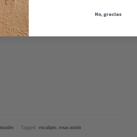
No, gracias
turales
Tagged:
eucalipto
,
rosas austin