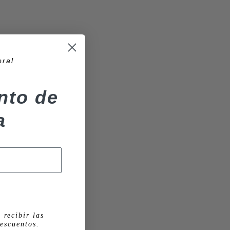
oral
nto de
a
 recibir las
escuentos.