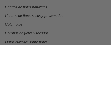
Centros de flores naturales
Centros de flores secas y preservadas
Columpios
Coronas de flores y tocados
Datos curiosos sobre flores
Decoraciones de bodas
Flores en el columpio
Ideas de regalos
Ideas para decorar tu casa
Ideas para elegir tu ramo de novia
Navidad
Novias Flores en el Columpio