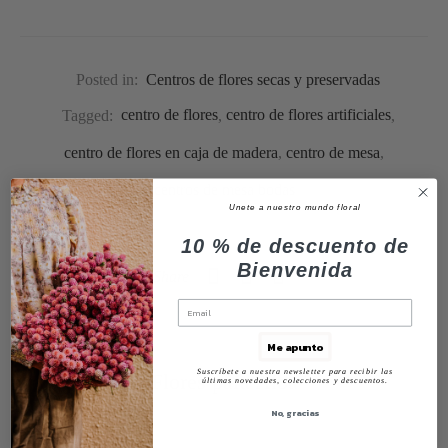
Posted in:
Centros de flores secas y preservadas
Tagged:
centro de flores
,
centro de flores artificiales
,
centro de flores en caja de madera
,
centro de mesa
,
centros de mesa bodas
Unete a nuestro mundo floral
10 % de descuento de
Bienvenida
Share
Me apunto
Previous
Suscríbete a nuestra newsletter para recibir las
Flores para Alba
últimas novedades, colecciones y descuentos.
No, gracias
Next