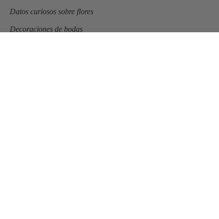
Datos curiosos sobre flores
Decoraciones de bodas
Flores en el columpio
Ideas de regalos
Ideas para decorar tu casa
Ideas para elegir tu ramo de novia
Navidad
Novias Flores en el Columpio
Ramos de novia naturales
Ramos de novia preservados
Talleres de flores
ENTRADAS RECIENTES