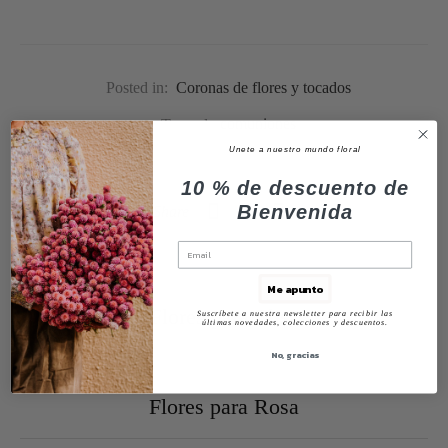
Posted in:
Coronas de flores y tocados
Tagged:
comuniones
Unete a nuestro mundo floral
10 % de descuento de
Bienvenida
Share
Previous
Me apunto
Flores para Elisa
Suscríbete a nuestra newsletter para recibir las
últimas novedades, colecciones y descuentos.
No, gracias
Next
Flores para Rosa