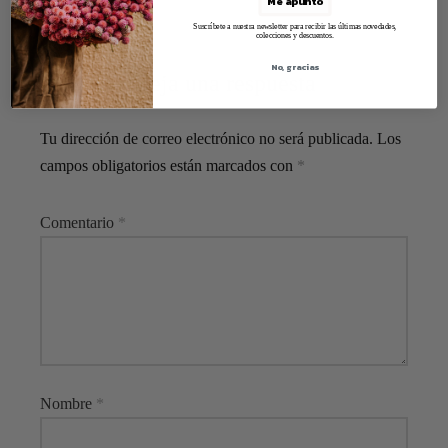
Me apunto
Suscríbete a nuestra newsletter para recibir las últimas novedades,
colecciones y descuentos.
No, gracias
Deja una respuesta
Tu dirección de correo electrónico no será publicada.
Los
campos obligatorios están marcados con
*
Comentario
*
Nombre
*