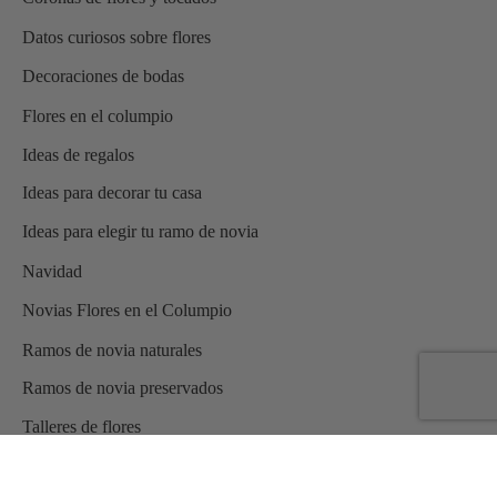
Datos curiosos sobre flores
Decoraciones de bodas
Flores en el columpio
Ideas de regalos
Ideas para decorar tu casa
Ideas para elegir tu ramo de novia
Navidad
Novias Flores en el Columpio
Ramos de novia naturales
Ramos de novia preservados
Talleres de flores