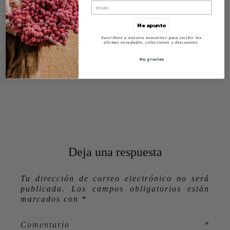
Me apunto
Suscríbete a nuestra newsletter para recibir las
últimas novedades, colecciones y descuentos.
No, gracias
Deja una respuesta
Tu dirección de correo electrónico no será
publicada.
Los campos obligatorios están
marcados con
*
Comentario
*