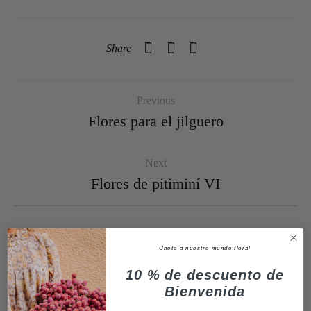
Share
Previous
Flores para el jilguero
Next
Flores de pitiminí VI
Unete a nuestro mundo floral
10 % de descuento de
Bienvenida