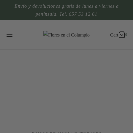
Envío y devoluciones gratis de lunes a viernes a
0
Cart
península. Tel. 657 53 12 61
Updating…
Cart
0
No hay productos en el carrito.
Continue Shopping