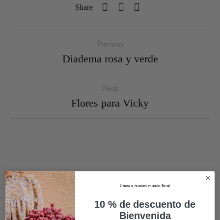
Share
Previous
Diadema rosa y verde
Next
Flores para Vicky
Unete a nuestro mundo floral
10 % de descuento de
Bienvenida