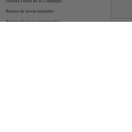
Novias Flores en el Columpio
Ramos de novia naturales
Ramos de novia preservados
Talleres de flores
ENTRADAS RECIENTES
Tendencias en ramos de novia 2024
Regalos para los invitados más especiales de tu boda
Coronas y diademas de flores preservadas para niñas
Pulseras de flores preservadas
Ramos de novia sencillos