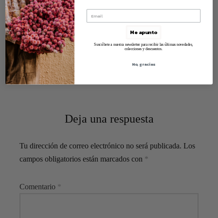
Me apunto
Suscríbete a nuestra newsletter para recibir las últimas novedades,
colecciones y descuentos.
No, gracias
Deja una respuesta
Tu dirección de correo electrónico no será publicada.
Los
campos obligatorios están marcados con
*
Comentario
*