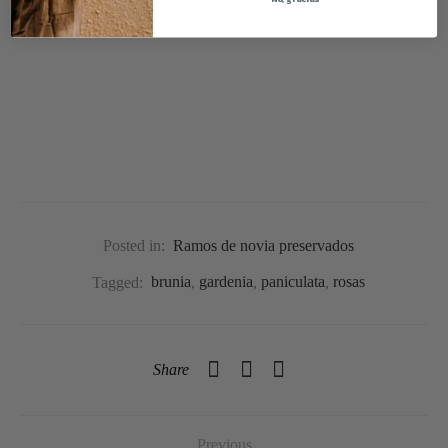
Posted in:
Ramos de novia preservados
Tagged:
brunia
,
gardenia
,
paniculata
,
rosas
Share
Previous