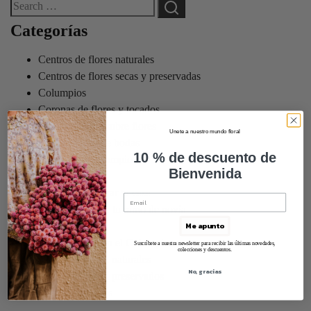
Categorías
Centros de flores naturales
Centros de flores secas y preservadas
Columpios
Coronas de flores y tocados
Datos curiosos sobre flores
Unete a nuestro mundo floral
Decoraciones de bodas
10 % de descuento de
Flores en el columpio
Bienvenida
Ideas de regalos
Ideas para decorar tu casa
Ideas para elegir tu ramo de novia
Navidad
Me apunto
Novias Flores en el Columpio
Suscríbete a nuestra newsletter para recibir las últimas novedades,
colecciones y descuentos.
Ramos de novia naturales
No, gracias
Ramos de novia preservados
Talleres de flores