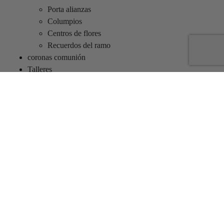
Porta alianzas
Columpios
Centros de flores
Recuerdos del ramo
coronas comunión
Talleres
Blog
Opiniones