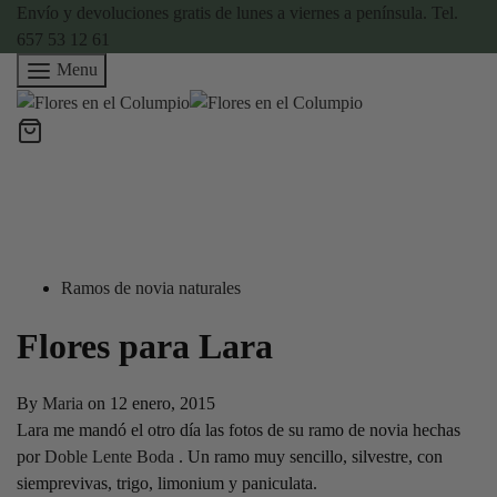
Envío y devoluciones gratis de lunes a viernes a península. Tel.
657 53 12 61
Menu
Ramos de novia naturales
Flores para Lara
By
Maria
on
12 enero, 2015
Lara me mandó el otro día las fotos de su ramo de novia hechas
por
Doble Lente Boda
. Un ramo muy sencillo, silvestre, con
siemprevivas, trigo, limonium y paniculata.