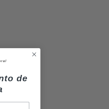
oral
nto de
a