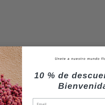
Unete a nuestro mundo fl
10 % de descue
Bienvenid