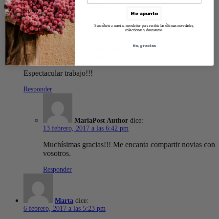
6 replies on “Flores para Elena”
Me apunto
Suscríbete a nuestra newsletter para recibir las últimas novedades,
colecciones y descuentos.
No, gracias
The Creative Shot
dice:
4 febrero, 2017 a las 2:20 pm
Espectacular trabajo!!!
Responder
Maria
dice:
13 febrero, 2017 a las 6:42 pm
Muchísimas gracias!!! Me encanta compartir novias con
vosotros.
Responder
Marta
dice:
6 febrero, 2017 a las 5:23 pm