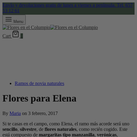
Envío y devoluciones gratis de lunes a viernes a península. Tel. 657
53 12 61
Menu
Cart
0
Ramos de novia naturales
Flores para Elena
By
Maria
on
3 febrero, 2017
Si te casas en el campo, como Elena, el ramo más acorde será uno
sencillo
,
silvestre
, de
flores naturales
, como recién cogido. Este
está compuesto de
margaritas tipo manzanilla
,
verónicas
,