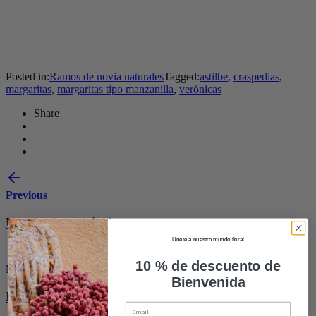
Posted in:
Ramos de novia naturales
Tagged:
astilbe
,
craspedias
,
margaritas
,
margaritas tipo manzanilla
,
verónicas
Share
Previous
Una boda tropical
Unete a nuestro mundo floral
10 % de descuento de
Next
Bienvenida
Flores para Alicia