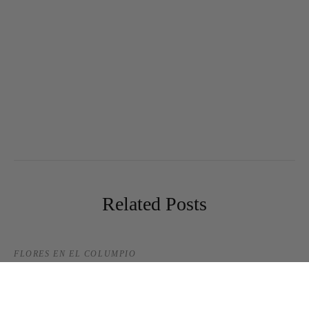
Related Posts
FLORES EN EL COLUMPIO
Mi evento handmade
6 abril, 2015