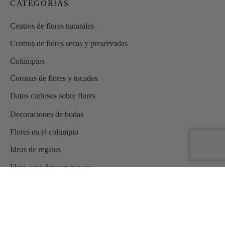
CATEGORÍAS
Centros de flores naturales
Centros de flores secas y preservadas
Columpios
Coronas de flores y tocados
Datos curiosos sobre flores
Decoraciones de bodas
Flores en el columpio
Ideas de regalos
Ideas para decorar tu casa
Ideas para elegir tu ramo de novia
Navidad
Novias Flores en el Columpio