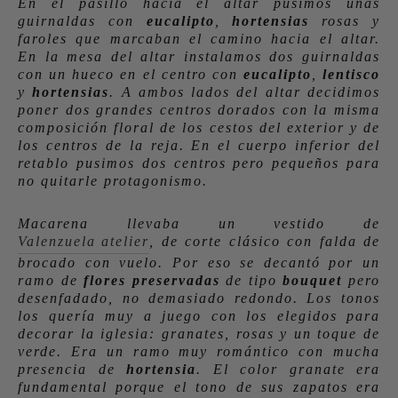
En el pasillo hacia el altar pusimos unas
guirnaldas con
eucalipto
,
hortensias
rosas y
faroles que marcaban el camino hacia el altar.
En la mesa del altar instalamos dos guirnaldas
con un hueco en el centro con
eucalipto
,
lentisco
y
hortensias
. A ambos lados del altar decidimos
poner dos grandes centros dorados con la misma
composición floral de los cestos del exterior y de
los centros de la reja. En el cuerpo inferior del
retablo pusimos dos centros pero pequeños para
no quitarle protagonismo.
Macarena llevaba un vestido de
Valenzuela atelier
, de corte clásico con falda de
brocado con vuelo. Por eso se decantó por un
ramo de
flores preservadas
de tipo
bouquet
pero
desenfadado, no demasiado redondo. Los tonos
los quería muy a juego con los elegidos para
decorar la iglesia: granates, rosas y un toque de
verde. Era un ramo muy romántico con mucha
presencia de
hortensia
. El color granate era
fundamental porque el tono de sus zapatos era